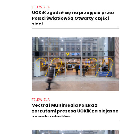
TELEWIZJA
UOKiK zgodził się na przejęcie przez
Polski Światłowód Otwarty części
sieci...
TELEWIZJA
Vectra i Multimedia Polska z
zarzutami prezesa UOKiK za niejasne
zasady rabatów