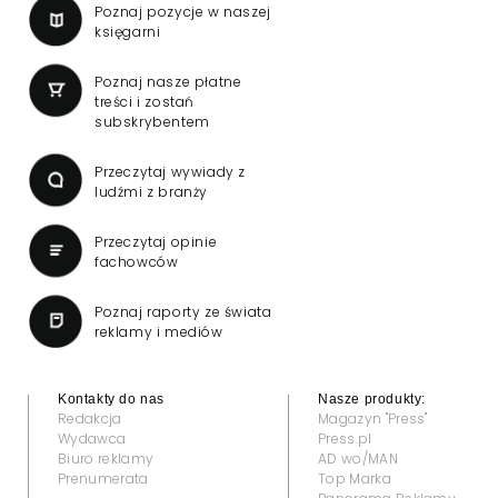
Poznaj pozycje w naszej
księgarni
Poznaj nasze płatne
treści i zostań
subskrybentem
Przeczytaj wywiady z
ludźmi z branży
Przeczytaj opinie
fachowców
Poznaj raporty ze świata
reklamy i mediów
Kontakty do nas
Nasze produkty:
Redakcja
Magazyn "Press"
Wydawca
Press.pl
Biuro reklamy
AD wo/MAN
Prenumerata
Top Marka