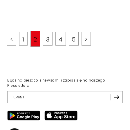
<
1
2
3
4
5
>
Bądź na bieżaco z newsami i zapisz się na naszego
Presslettera