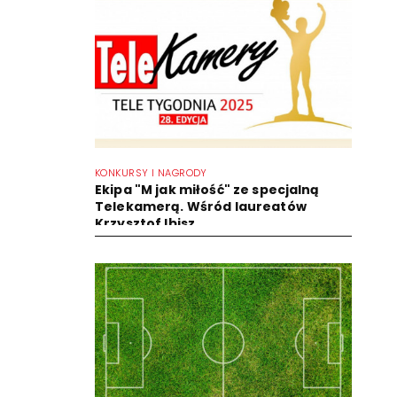
KONKURSY I NAGRODY
Ekipa "M jak miłość" ze specjalną
Telekamerą. Wśród laureatów
Krzysztof Ibisz