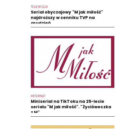
TELEWIZJA
Serial obyczajowy "M jak miłość"
najdroższy w cenniku TVP na
grudzień
INTERNET
Miniserial na TikToku na 25-lecie
serialu "M jak miłość". "Życióweczka
z M"