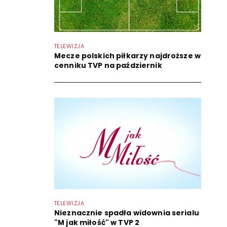
TELEWIZJA
Mecze polskich piłkarzy najdroższe w
cenniku TVP na październik
TELEWIZJA
Nieznacznie spadła widownia serialu
"M jak miłość" w TVP 2