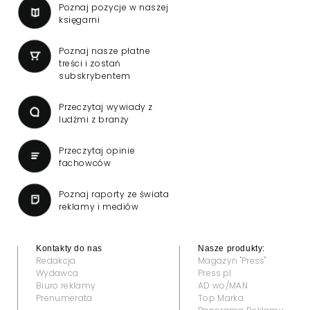
Poznaj pozycje w naszej
księgarni
Poznaj nasze płatne
treści i zostań
subskrybentem
Przeczytaj wywiady z
ludźmi z branży
Przeczytaj opinie
fachowców
Poznaj raporty ze świata
reklamy i mediów
Kontakty do nas
Nasze produkty:
Redakcja
Magazyn "Press"
Wydawca
Press.pl
Biuro reklamy
AD wo/MAN
Prenumerata
Top Marka