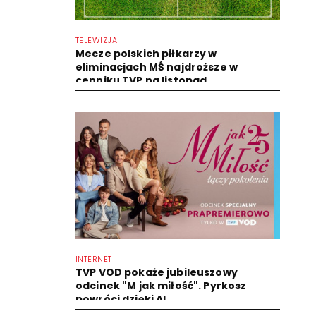
TELEWIZJA
Mecze polskich piłkarzy w
eliminacjach MŚ najdroższe w
cenniku TVP na listopad
INTERNET
TVP VOD pokaże jubileuszowy
odcinek "M jak miłość". Pyrkosz
powróci dzięki AI