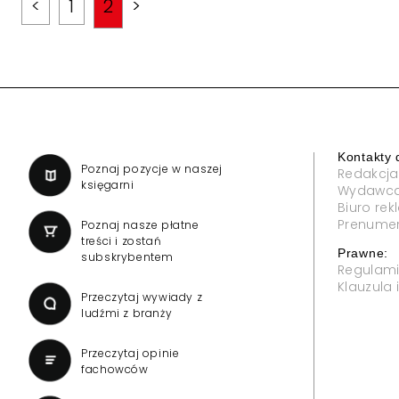
<
1
2
>
Kontakty 
a
Poznaj pozycje w naszej
Redakcja
księgarni
Wydawc
Biuro re
Prenume
Poznaj nasze płatne
treści i zostań
Prawne:
subskrybentem
Regulam
Klauzula
Przeczytaj wywiady z
ludźmi z branży
Przeczytaj opinie
fachowców