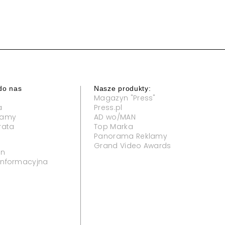
do nas
Nasze produkty:
Magazyn "Press"
a
Press.pl
klamy
AD wo/MAN
rata
Top Marka
Panorama Reklamy
Grand Video Awards
in
 informacyjna