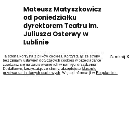
Mateusz Matyszkowicz
od poniedziałku
dyrektorem Teatru im.
Juliusza Osterwy w
Lublinie
Mateusz Matyszkowicz, były prezes Telewizji
Ta strona korzysta z plików cookies. Korzystając ze strony
Zamknij
X
Polskiej, w poniedziałek 10 sierpnia obejmie
bez zmiany ustawień dotyczących cookies w przeglądarce
stanowisko dyrektora Teatru im. Juliusza
zgadzasz się na zapisywanie ich w pamięci urządzenia.
Dodatkowo, korzystając ze strony, akceptujesz
klauzulę
Osterwy w Lublinie – dowiedział się
przetwarzania danych osobowych
. Więcej informacji w
Regulaminie
.
"Presserwis".