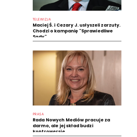
TELEWIZJA
Maciej Ś. i Cezary J. usłyszeli zarzuty.
Chodzi o kampanię "Sprawiedliwe
Sądy"
PRASA
Rada Nowych Mediów pracuje za
darmo, ale jej skład budzi
kontrowersje