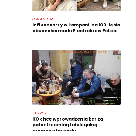
O AGENCJACH
Influencerzy w kampanii na 100-lecie
obecności marki Electrolux w Polsce
INTERNET
KO chce wprowadzenia kar za
patostreaming i nielegalną
promocję hazardu