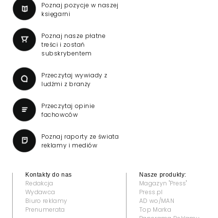
Poznaj pozycje w naszej
księgarni
Poznaj nasze płatne
treści i zostań
subskrybentem
Przeczytaj wywiady z
ludźmi z branży
Przeczytaj opinie
fachowców
Poznaj raporty ze świata
reklamy i mediów
Kontakty do nas
Nasze produkty:
Redakcja
Magazyn "Press"
Wydawca
Press.pl
Biuro reklamy
AD wo/MAN
Prenumerata
Top Marka