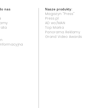
do nas
Nasze produkty:
Magazyn "Press"
a
Press.pl
klamy
AD wo/MAN
rata
Top Marka
Panorama Reklamy
Grand Video Awards
in
 informacyjna