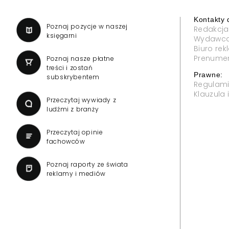
Kontakty 
a
Poznaj pozycje w naszej
Redakcja
księgarni
Wydawc
Biuro re
Prenume
Poznaj nasze płatne
treści i zostań
Prawne:
subskrybentem
Regulam
Klauzula
Przeczytaj wywiady z
ludźmi z branży
Przeczytaj opinie
fachowców
Poznaj raporty ze świata
reklamy i mediów