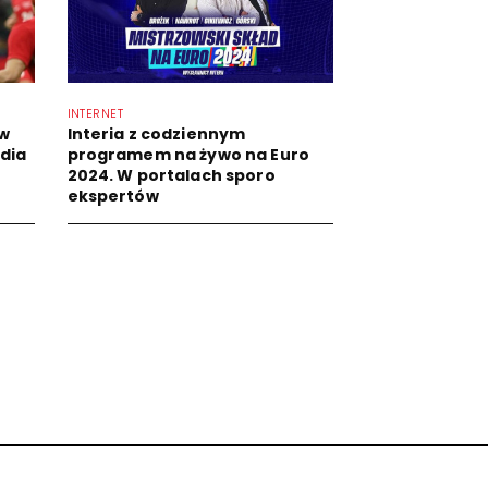
INTERNET
 w
Interia z codziennym
dia
programem na żywo na Euro
2024. W portalach sporo
ekspertów