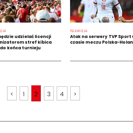
IZJA
TELEWIZJA
ędzie udzielać licencji
Atak na serwery TVP Sport
nizatorom stref kibica
czasie meczu Polska-Holan
 do końca turnieju
<
1
2
3
4
>