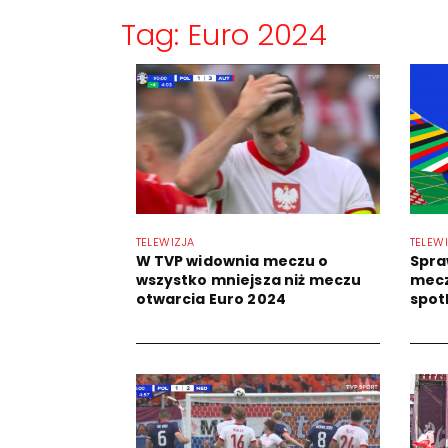
Tag: Euro 2024
TELEWIZJA
TELEW
W TVP widownia meczu o
Spra
wszystko mniejsza niż meczu
mecz
otwarcia Euro 2024
spotk