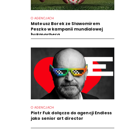
O AGENCJACH
Mateusz Borek ze Sławomirem
Peszko w kampanii mundialowej
bukmachera
O AGENCJACH
Piotr Fuk dołącza do agencji Endless
jako senior art director