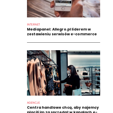
INTERNET
Mediapanel: Allegro.pl liderem w
zestawieniu serwisów e-commerce
AGENCJE
Centra handlowe chcą, aby najemcy
płacili im za sprzedaż w kanałach e-