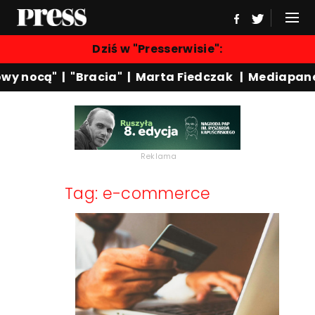
Dziś w "Presserwisie":
wy nocą"
|
"Bracia"
|
Marta Fiedczak
|
Mediapane
Reklama
Tag: e-commerce