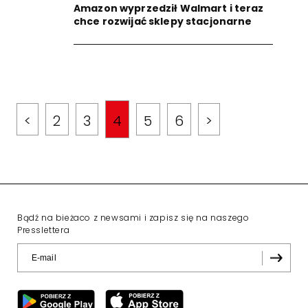
Amazon wyprzedził Walmart i teraz
chce rozwijać sklepy stacjonarne
<
2
3
4
5
6
>
Bądź na bieżaco z newsami i zapisz się na naszego
Presslettera