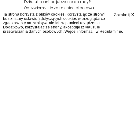
Dziś, jutro ani pojutrze nie da rady?
Odezwiemy się za miesiąc albo dwa.
Wydawcy programów są mistrzami sztuki
Ta strona korzysta z plików cookies. Korzystając ze strony
Zamknij
X
bez zmiany ustawień dotyczących cookies w przeglądarce
zapraszania gości.
zgadzasz się na zapisywanie ich w pamięci urządzenia.
Dodatkowo, korzystając ze strony, akceptujesz
klauzulę
przetwarzania danych osobowych
. Więcej informacji w
Regulaminie
.