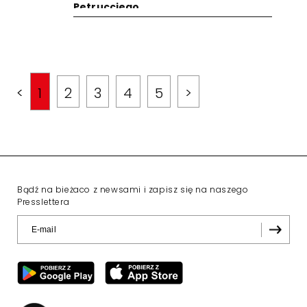
Petrucciego
<
1
2
3
4
5
>
Bądź na bieżaco z newsami i zapisz się na naszego
Presslettera