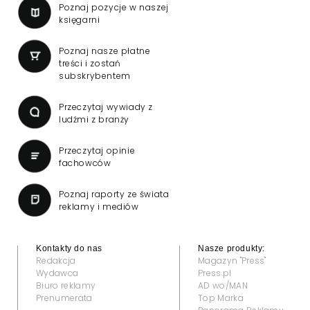
Poznaj pozycje w naszej
księgarni
Poznaj nasze płatne
treści i zostań
subskrybentem
Przeczytaj wywiady z
ludźmi z branży
Przeczytaj opinie
fachowców
Poznaj raporty ze świata
reklamy i mediów
Kontakty do nas
Nasze produkty:
Redakcja
Magazyn "Press"
Wydawca
Press.pl
Biuro reklamy
AD wo/MAN
Prenumerata
Top Marka