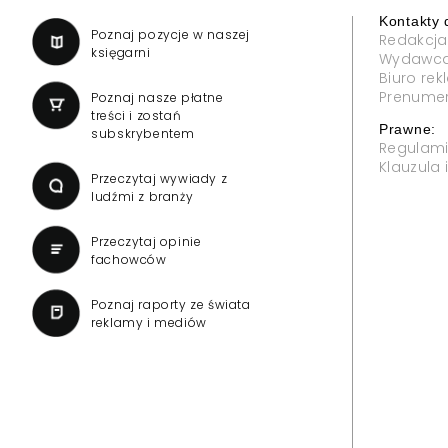
Kontakty 
a
Poznaj pozycje w naszej
Redakcja
księgarni
Wydawc
Biuro re
Prenume
Poznaj nasze płatne
treści i zostań
Prawne:
subskrybentem
Regulam
Klauzula
Przeczytaj wywiady z
ludźmi z branży
Przeczytaj opinie
fachowców
Poznaj raporty ze świata
reklamy i mediów