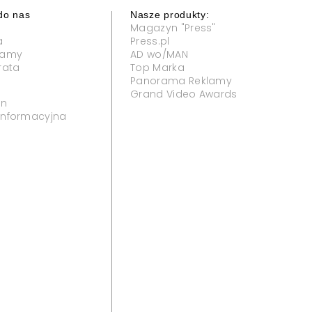
do nas
Nasze produkty:
Magazyn "Press"
a
Press.pl
klamy
AD wo/MAN
rata
Top Marka
Panorama Reklamy
Grand Video Awards
in
 informacyjna