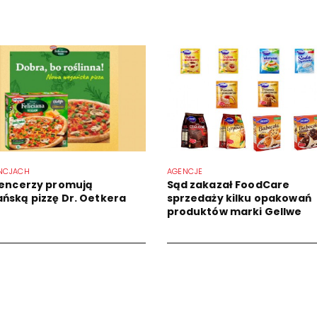
NCJACH
AGENCJE
uencerzy promują
Sąd zakazał FoodCare
ńską pizzę Dr. Oetkera
sprzedaży kilku opakowań
produktów marki Gellwe