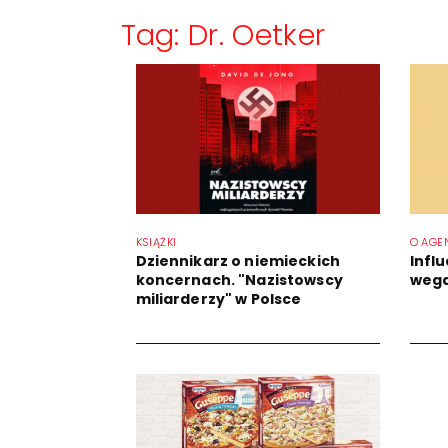
Tag: Dr. Oetker
KSIĄŻKI
O AGE
Dziennikarz o niemieckich
Infl
koncernach. "Nazistowscy
wega
miliarderzy" w Polsce