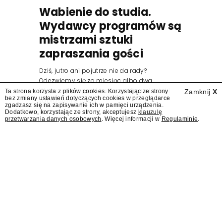
Wabienie do studia.
Wydawcy programów są
mistrzami sztuki
zapraszania gości
Dziś, jutro ani pojutrze nie da rady?
Odezwiemy się za miesiąc albo dwa.
Wydawcy programów są mistrzami sztuki
Ta strona korzysta z plików cookies. Korzystając ze strony
Zamknij
X
bez zmiany ustawień dotyczących cookies w przeglądarce
zapraszania gości.
zgadzasz się na zapisywanie ich w pamięci urządzenia.
Dodatkowo, korzystając ze strony, akceptujesz
klauzulę
przetwarzania danych osobowych
. Więcej informacji w
Regulaminie
.