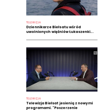
TELEWIZJA
Dziennikarze Biełsatu wśród
uwolnionych więźniów Łukaszenki...
TELEWIZJA
Telewizja Biełsat jesienią z nowymi
programami. "Poszerzenie