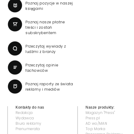
Poznaj pozycje w naszej
księgarni
Poznaj nasze płatne
treści i zostań
subskrybentem
Przeczytaj wywiady z
ludźmi z branży
Przeczytaj opinie
fachowców
Poznaj raporty ze świata
reklamy i mediów
Kontakty do nas
Nasze produkty:
Redakcja
Magazyn "Press"
Wydawca
Press.pl
Biuro reklamy
AD wo/MAN
Prenumerata
Top Marka