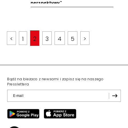
perspektywy"
<
1
2
3
4
5
>
Bądź na bieżaco z newsami i zapisz się na naszego
Presslettera