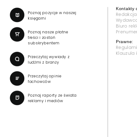
Kontakty 
a
Poznaj pozycje w naszej
Redakcja
księgarni
Wydawc
Biuro re
Prenume
Poznaj nasze płatne
treści i zostań
Prawne:
subskrybentem
Regulam
Klauzula
Przeczytaj wywiady z
ludźmi z branży
Przeczytaj opinie
fachowców
Poznaj raporty ze świata
reklamy i mediów