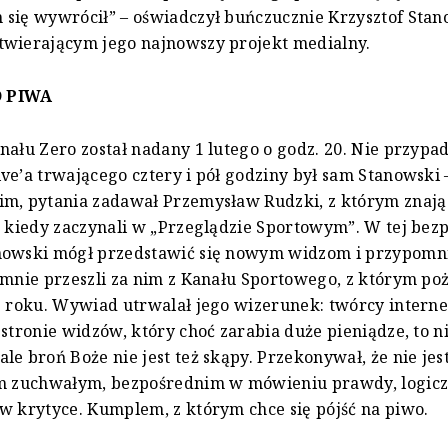
się wywrócił” – oświadczył buńczucznie Krzysztof Sta
twierającym jego najnowszy projekt medialny.
 PIWA
nału Zero został nadany 1 lutego o godz. 20. Nie przyp
ve’a trwającego cztery i pół godziny był sam Stanowski 
m, pytania zadawał Przemysław Rudzki, z którym znają 
, kiedy zaczynali w „Przeglądzie Sportowym”. W tej bez
nowski mógł przedstawić się nowym widzom i przypom
umnie przeszli za nim z Kanału Sportowego, z którym poż
3 roku. Wywiad utrwalał jego wizerunek: twórcy intern
 stronie widzów, który choć zarabia duże pieniądze, to n
le broń Boże nie jest też skąpy. Przekonywał, że nie je
em zuchwałym, bezpośrednim w mówieniu prawdy, logic
w krytyce. Kumplem, z którym chce się pójść na piwo.