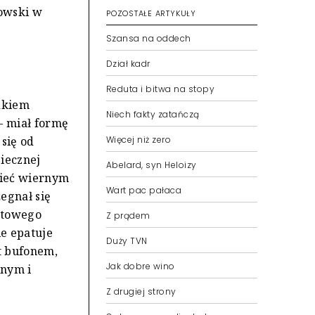
nowski w
POZOSTAŁE ARTYKUŁY
Szansa na oddech
Dział kadr
Reduta i bitwa na stopy
adkiem
Niech fakty zatańczą
– miał formę
się od
Więcej niż zero
piecznej
Abelard, syn Heloizy
nieć wiernym
Wart pac pałaca
egnał się
etowego
Z prądem
ie epatuje
Duży TVN
st bufonem,
Jak dobre wino
znym i
Z drugiej strony