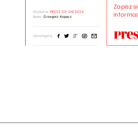
Zapisz s
Wydanie:
PRESS 03-04/2024
informac
Autor:
Grzegorz Kopacz
Udostępnij: