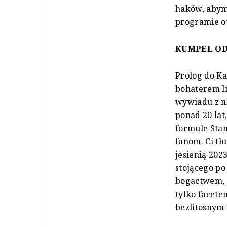
haków, abym 
programie o
KUMPEL OD
Prolog do Ka
bohaterem li
wywiadu z ni
ponad 20 lat
formule Sta
fanom. Ci tł
jesienią 202
stojącego po
bogactwem, a
tylko facet
bezlitosnym 