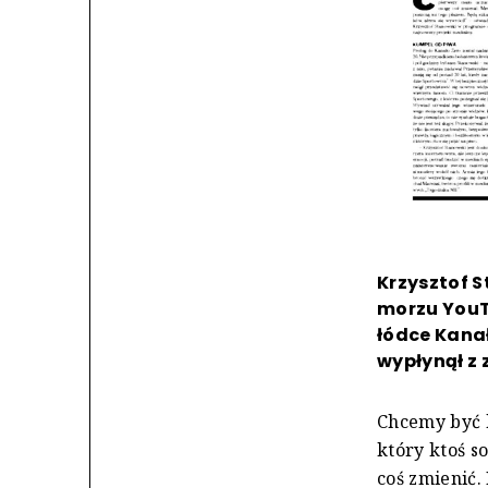
Krzysztof S
morzu YouTu
łódce Kanał
wypłynął z 
Chcemy być 
który ktoś s
coś zmienić.