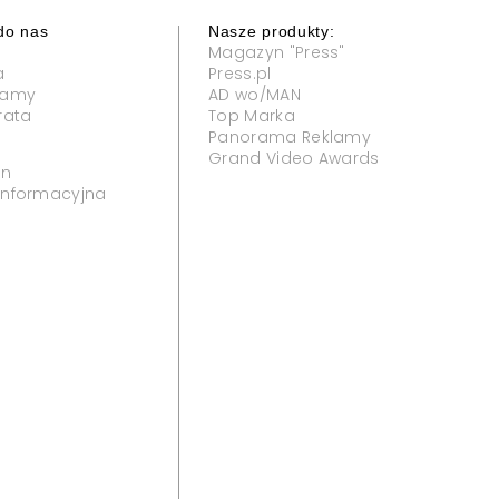
do nas
Nasze produkty:
Magazyn "Press"
a
Press.pl
klamy
AD wo/MAN
rata
Top Marka
Panorama Reklamy
Grand Video Awards
in
 informacyjna