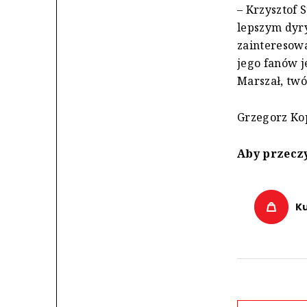
– Krzysztof 
lepszym dyr
zainteresow
jego fanów j
Marszał, twó
Grzegorz Ko
Aby przeczy
K