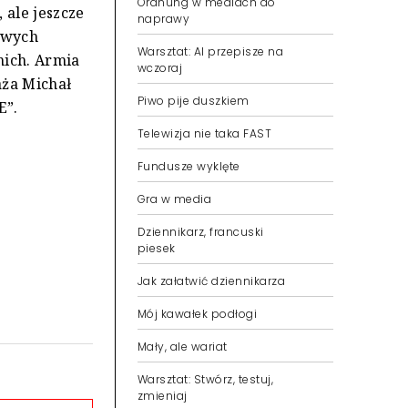
Ordnung w mediach do
 ale jeszcze
naprawy
owych
Warsztat: AI przepisze na
nich. Armia
wczoraj
aża Michał
Piwo pije duszkiem
E”.
Telewizja nie taka FAST
Fundusze wyklęte
Gra w media
Dziennikarz, francuski
piesek
Jak załatwić dziennikarza
Mój kawałek podłogi
Mały, ale wariat
Warsztat: Stwórz, testuj,
zmieniaj