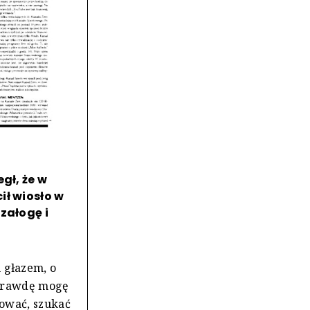
gł, że w
ił wiosło w
załogę i
 głazem, o
aprawdę mogę
lować, szukać