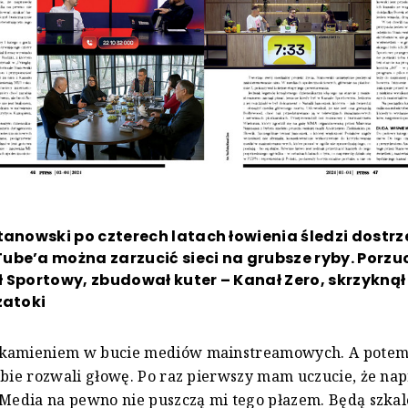
tanowski po czterech latach łowienia śledzi dostrze
be’a można zarzucić sieci na grubsze ryby. Porzuc
 Sportowy, zbudował kuter – Kanał Zero, skrzyknął 
zatoki
kamieniem w bucie mediów mainstreamowych. A potem
obie rozwali głowę. Po raz pierwszy mam uczucie, że n
 Media na pewno nie puszczą mi tego płazem. Będą szka