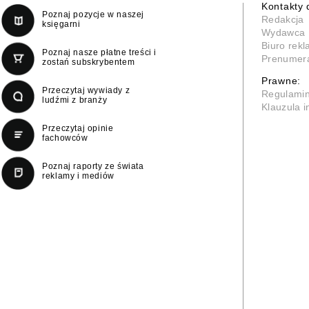
Kontakty 
Poznaj pozycje w naszej
Redakcja
księgarni
Wydawca
Biuro rek
Poznaj nasze płatne treści i
Prenumer
zostań subskrybentem
Prawne:
Przeczytaj wywiady z
Regulami
ludźmi z branży
Klauzula 
Przeczytaj opinie
fachowców
Poznaj raporty ze świata
reklamy i mediów