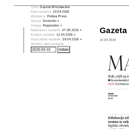
Tytuł:
Gazeta Wrocławska
Data wydania:
10.04.2026
Wydawca:
Polska Press
Sekcja:
Dzienniki »
Zasięg:
Regionalne »
Gazeta
Najnowsze wydanie:
07.08.2026 »
Kolejne wydanie:
11.04.2026 »
Poprzednie wydanie:
09.04.2026 »
10.04.2026
Wybierz datę wydania: