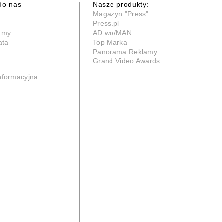
do nas
Nasze produkty:
Magazyn "Press"
Press.pl
lamy
AD wo/MAN
ata
Top Marka
Panorama Reklamy
Grand Video Awards
n
informacyjna