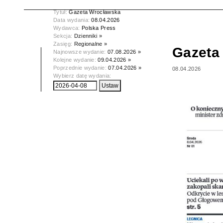
Tytuł:
Gazeta Wrocławska
Data wydania:
08.04.2026
Wydawca:
Polska Press
Sekcja:
Dzienniki »
Zasięg:
Regionalne »
Gazeta
Najnowsze wydanie:
07.08.2026 »
Kolejne wydanie:
09.04.2026 »
Poprzednie wydanie:
07.04.2026 »
08.04.2026
Wybierz datę wydania: