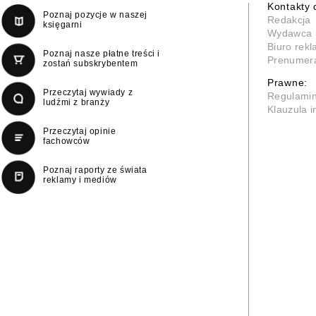
Kontakty 
Poznaj pozycje w naszej
Redakcja
księgarni
Wydawca
Biuro rek
Poznaj nasze płatne treści i
Prenumer
zostań subskrybentem
Prawne:
Przeczytaj wywiady z
Regulami
ludźmi z branży
Klauzula 
Przeczytaj opinie
fachowców
Poznaj raporty ze świata
reklamy i mediów