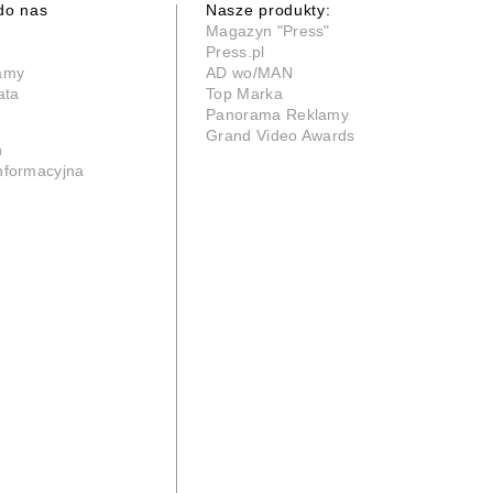
do nas
Nasze produkty:
Magazyn "Press"
Press.pl
lamy
AD wo/MAN
ata
Top Marka
Panorama Reklamy
Grand Video Awards
n
informacyjna