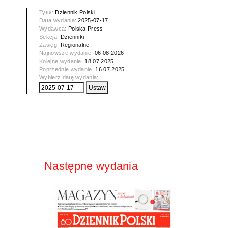
Tytuł:
Dziennik Polski
Data wydania:
2025-07-17
Wydawca:
Polska Press
Sekcja:
Dzienniki
Zasięg:
Regionalne
Najnowsze wydanie:
06.08.2026
Kolejne wydanie:
18.07.2025
Poprzednie wydanie:
16.07.2025
Wybierz datę wydania:
Następne wydania