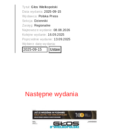
Tytuł:
Głos Wielkopolski
Data wydania:
2025-09-15
Wydawca:
Polska Press
Sekcja:
Dzienniki
Zasięg:
Regionalne
Najnowsze wydanie:
08.08.2026
Kolejne wydanie:
16.09.2025
Poprzednie wydanie:
13.09.2025
Wybierz datę wydania:
Następne wydania