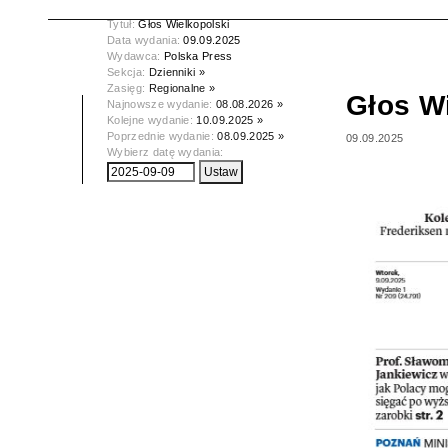
Tytuł:
Głos Wielkopolski
Data wydania:
09.09.2025
Wydawca:
Polska Press
Sekcja:
Dzienniki »
Zasięg:
Regionalne »
Głos W
Najnowsze wydanie:
08.08.2026 »
Kolejne wydanie:
10.09.2025 »
Poprzednie wydanie:
08.09.2025 »
09.09.2025
Wybierz datę wydania: