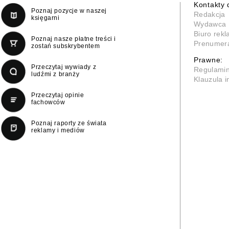
Kontakty 
Poznaj pozycje w naszej
Redakcja
księgarni
Wydawca
Biuro rek
Poznaj nasze płatne treści i
Prenumer
zostań subskrybentem
Prawne:
Przeczytaj wywiady z
Regulami
ludźmi z branży
Klauzula 
Przeczytaj opinie
fachowców
Poznaj raporty ze świata
reklamy i mediów