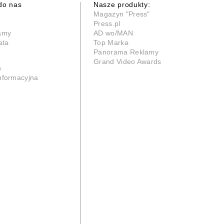
do nas
Nasze produkty:
Magazyn "Press"
Press.pl
lamy
AD wo/MAN
ata
Top Marka
Panorama Reklamy
Grand Video Awards
n
informacyjna