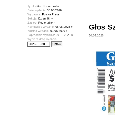
Tytuł:
Głos Szczeciński
Data wydania:
30.05.2026
Wydawca:
Polska Press
Sekcja:
Dzienniki »
Zasięg:
Regionalne »
Głos S
Najnowsze wydanie:
06.08.2026 »
Kolejne wydanie:
01.06.2026 »
Poprzednie wydanie:
29.05.2026 »
30.05.2026
Wybierz datę wydania: