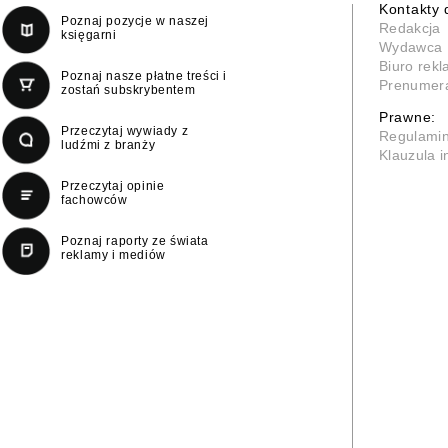
Kontakty 
Poznaj pozycje w naszej
Redakcja
księgarni
Wydawca
Biuro rek
Poznaj nasze płatne treści i
Prenumer
zostań subskrybentem
Prawne:
Przeczytaj wywiady z
Regulami
ludźmi z branży
Klauzula 
Przeczytaj opinie
fachowców
Poznaj raporty ze świata
reklamy i mediów