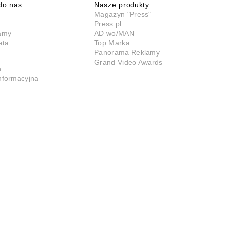
do nas
Nasze produkty:
Magazyn "Press"
Press.pl
lamy
AD wo/MAN
ata
Top Marka
Panorama Reklamy
Grand Video Awards
n
informacyjna