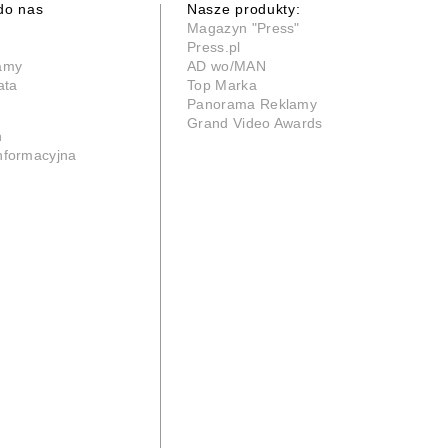
do nas
Nasze produkty:
Magazyn "Press"
Press.pl
lamy
AD wo/MAN
ata
Top Marka
Panorama Reklamy
Grand Video Awards
n
informacyjna