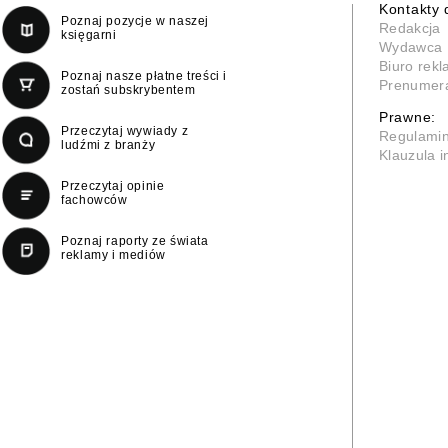
Kontakty 
Poznaj pozycje w naszej
Redakcja
księgarni
Wydawca
Biuro rek
Poznaj nasze płatne treści i
Prenumer
zostań subskrybentem
Prawne:
Przeczytaj wywiady z
Regulami
ludźmi z branży
Klauzula 
Przeczytaj opinie
fachowców
Poznaj raporty ze świata
reklamy i mediów