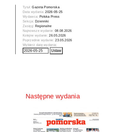
Tytuł:
Gazeta Pomorska
Data wydania:
2026-05-25
Wydawca:
Polska Press
Sekcja:
Dzienniki
Zasięg:
Regionalne
Najnowsze wydanie:
08.08.2026
Kolejne wydanie:
26.05.2026
Poprzednie wydanie:
23.05.2026
Wybierz datę wydania:
Następne wydania