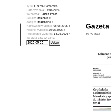
Tytuł:
Gazeta Pomorska
Data wydania:
19.05.2026
Wydawca:
Polska Press
Sekcja:
Dzienniki »
Zasięg:
Regionalne »
Gazeta
Najnowsze wydanie:
08.08.2026 »
Kolejne wydanie:
20.05.2026 »
Poprzednie wydanie:
18.05.2026 »
19.05.2026
Wybierz datę wydania: