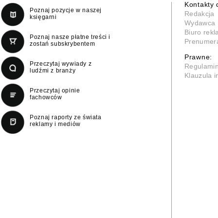
Kontakty 
Poznaj pozycje w naszej
Redakcja
księgarni
Wydawca
Biuro rek
Poznaj nasze płatne treści i
Prenumer
zostań subskrybentem
Prawne:
Przeczytaj wywiady z
Regulami
ludźmi z branży
Klauzula 
Przeczytaj opinie
fachowców
Poznaj raporty ze świata
reklamy i mediów