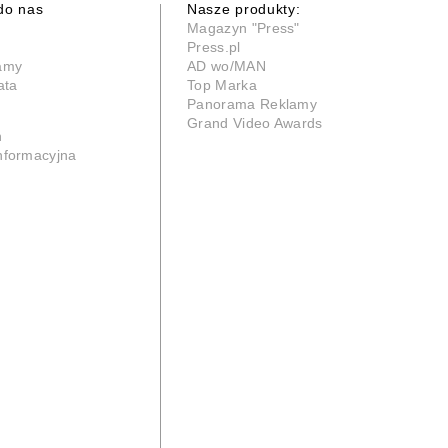
do nas
Nasze produkty:
Magazyn "Press"
Press.pl
lamy
AD wo/MAN
ata
Top Marka
Panorama Reklamy
Grand Video Awards
n
informacyjna