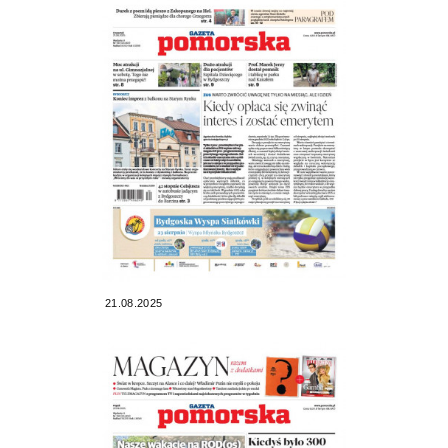
21.08.2025