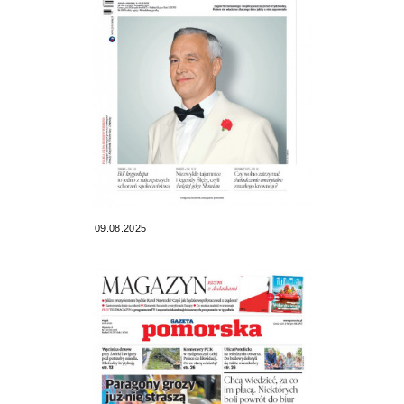
09.08.2025