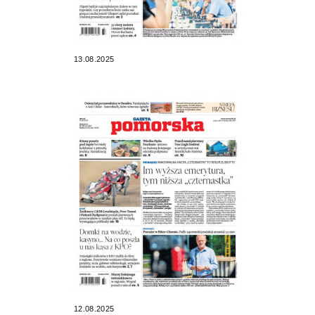
13.08.2025
12.08.2025