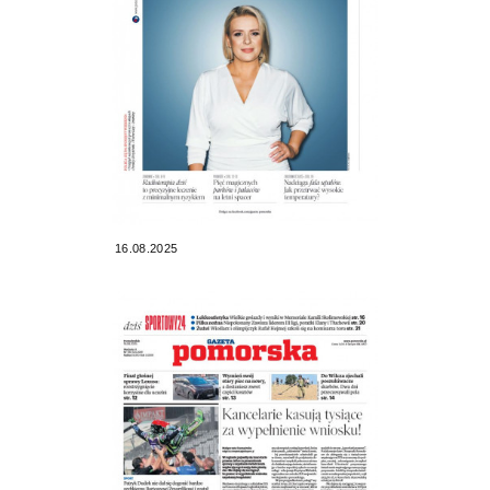
16.08.2025