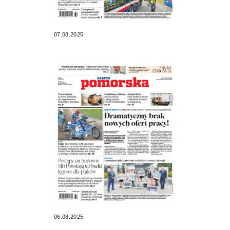
07.08.2025
06.08.2025