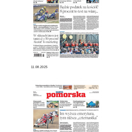
11.08.2025