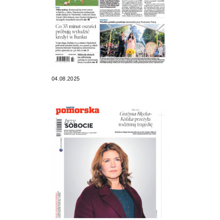
04.08.2025