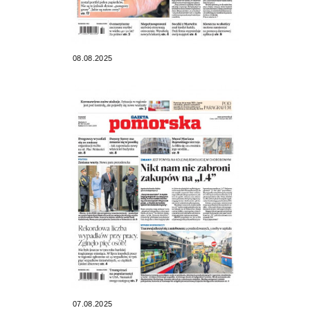
08.08.2025
07.08.2025