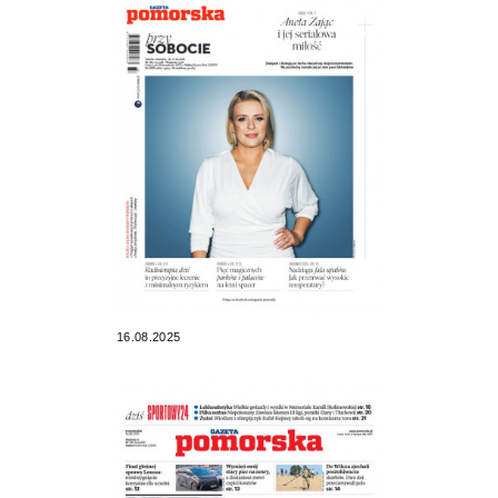
16.08.2025