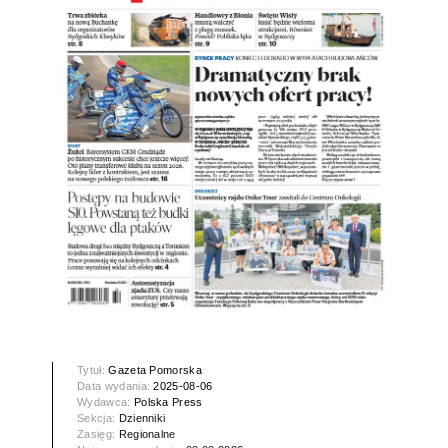
Tytuł:
Gazeta Pomorska
Data wydania:
2025-08-06
Wydawca:
Polska Press
Sekcja:
Dzienniki
Zasięg:
Regionalne