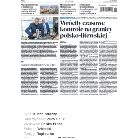
Tytuł:
Kurier Poranny
Data wydania:
2025-07-08
Wydawca:
Polska Press
Sekcja:
Dzienniki
Zasięg:
Regionalne