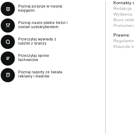
Kontakty 
Poznaj pozycje w naszej
Redakcja
księgarni
Wydawca
Biuro rek
Poznaj nasze płatne treści i
Prenumer
zostań subskrybentem
Prawne:
Przeczytaj wywiady z
Regulami
ludźmi z branży
Klauzula 
Przeczytaj opinie
fachowców
Poznaj raporty ze świata
reklamy i mediów