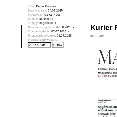
Tytuł:
Kurier Poranny
Data wydania:
04.07.2025
Wydawca:
Polska Press
Sekcja:
Dzienniki »
Zasięg:
Regionalne »
Kurier
Najnowsze wydanie:
07.08.2026 »
Kolejne wydanie:
07.07.2025 »
Poprzednie wydanie:
03.07.2025 »
04.07.2025
Wybierz datę wydania: