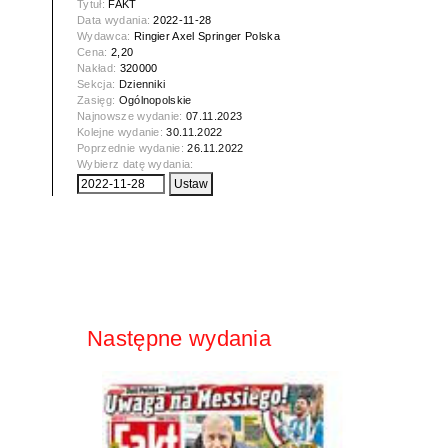
Tytuł:
FAKT
Data wydania:
2022-11-28
Wydawca:
Ringier Axel Springer Polska
Cena:
2,20
Nakład:
320000
Sekcja:
Dzienniki
Zasięg:
Ogólnopolskie
Najnowsze wydanie:
07.11.2023
Kolejne wydanie:
30.11.2022
Poprzednie wydanie:
26.11.2022
Wybierz datę wydania:
Następne wydania