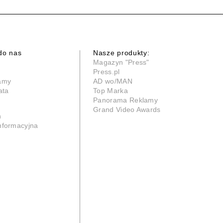
do nas
Nasze produkty:
Magazyn "Press"
Press.pl
lamy
AD wo/MAN
ata
Top Marka
Panorama Reklamy
Grand Video Awards
n
informacyjna