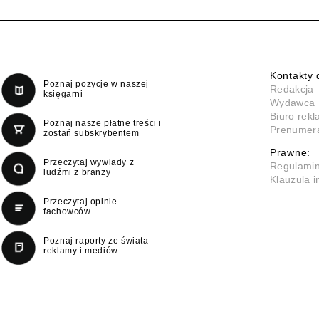
Kontakty 
Poznaj pozycje w naszej
Redakcja
księgarni
Wydawca
Biuro rek
Poznaj nasze płatne treści i
Prenumer
zostań subskrybentem
Prawne:
Przeczytaj wywiady z
Regulami
ludźmi z branży
Klauzula 
Przeczytaj opinie
fachowców
Poznaj raporty ze świata
reklamy i mediów