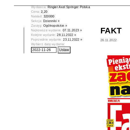
Data wydania:
26.11.2022
Wydawca:
Ringier Axel Springer Polska
Cena:
2,20
Nakład:
320000
Sekcja:
Dzienniki »
Zasięg:
Ogólnopolskie »
FAKT
Najnowsze wydanie:
07.11.2023 »
Kolejne wydanie:
28.11.2022 »
Poprzednie wydanie:
23.11.2022 »
26.11.2022
Wybierz datę wydania: