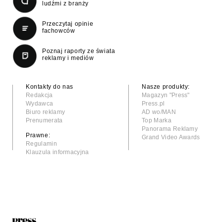
ludźmi z branży
Przeczytaj opinie
fachowców
Poznaj raporty ze świata
reklamy i mediów
Kontakty do nas
Nasze produkty:
Redakcja
Magazyn "Press"
Wydawca
Press.pl
Biuro reklamy
AD wo/MAN
Prenumerata
Top Marka
Panorama Reklamy
Prawne:
Grand Video Awards
Regulamin
Klauzula informacyjna