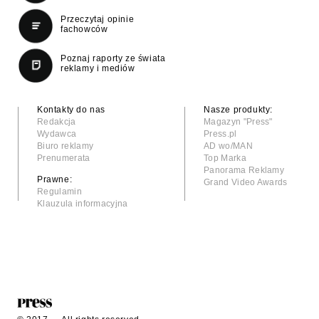
Przeczytaj opinie
fachowców
Poznaj raporty ze świata
reklamy i mediów
Kontakty do nas
Nasze produkty:
Redakcja
Magazyn "Press"
Wydawca
Press.pl
Biuro reklamy
AD wo/MAN
Prenumerata
Top Marka
Panorama Reklamy
Prawne:
Grand Video Awards
Regulamin
Klauzula informacyjna