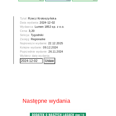
Tytuł:
Rzecz Krotoszyńska
Data wydania:
2024-12-02
Wydawca:
Lumen 1852 sp. z o.o.
Cena:
3,20
Sekcja:
Tygodniki
Zasięg:
Regionalne
Najnowsze wydanie:
22.12.2025
Kolejne wydanie:
09.12.2024
Poprzednie wydanie:
26.11.2024
Wybierz datę wydania:
Następne wydania