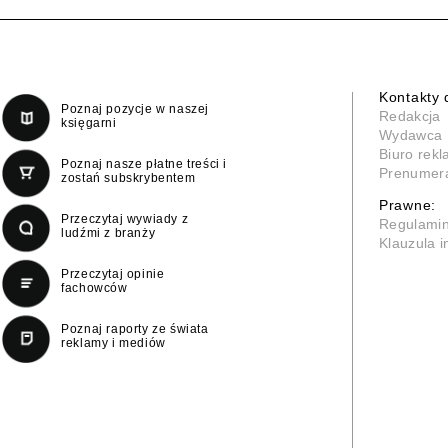
Kontakty 
Poznaj pozycje w naszej
Redakcja
księgarni
Wydawca
Biuro rek
Poznaj nasze płatne treści i
Prenumer
zostań subskrybentem
Prawne:
Przeczytaj wywiady z
Regulami
ludźmi z branży
Klauzula 
Przeczytaj opinie
fachowców
Poznaj raporty ze świata
reklamy i mediów