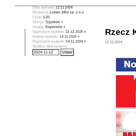
Tytuł:
Rzecz Krotoszyńska
Data wydania:
12.11.2024
Wydawca:
Lumen 1852 sp. z o.o.
Cena:
3,20
Sekcja:
Tygodniki »
Zasięg:
Regionalne »
Rzecz 
Najnowsze wydanie:
22.12.2025 »
Kolejne wydanie:
18.11.2024 »
Poprzednie wydanie:
04.11.2024 »
12.11.2024
Wybierz datę wydania: