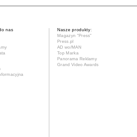
do nas
Nasze produkty:
Magazyn "Press"
Press.pl
lamy
AD wo/MAN
ata
Top Marka
Panorama Reklamy
Grand Video Awards
n
informacyjna