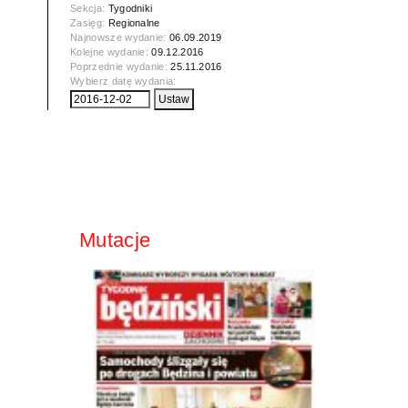
Sekcja:
Tygodniki
Zasięg:
Regionalne
Najnowsze wydanie:
06.09.2019
Kolejne wydanie:
09.12.2016
Poprzednie wydanie:
25.11.2016
Wybierz datę wydania:
Mutacje