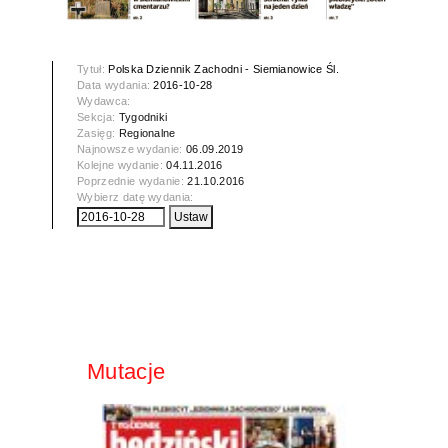
Tytuł:
Polska Dziennik Zachodni - Siemianowice Śl.
Data wydania:
2016-10-28
Wydawca:
Sekcja:
Tygodniki
Zasięg:
Regionalne
Najnowsze wydanie:
06.09.2019
Kolejne wydanie:
04.11.2016
Poprzednie wydanie:
21.10.2016
Wybierz datę wydania:
Mutacje