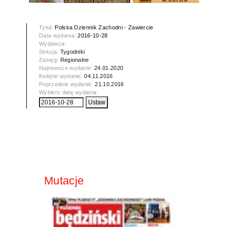
Tytuł:
Polska Dziennik Zachodni - Zawiercie
Data wydania:
2016-10-28
Wydawca:
Sekcja:
Tygodniki
Zasięg:
Regionalne
Najnowsze wydanie:
24.01.2020
Kolejne wydanie:
04.11.2016
Poprzednie wydanie:
21.10.2016
Wybierz datę wydania:
Mutacje