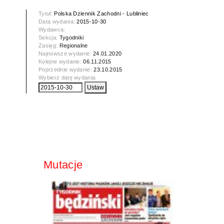
Tytuł:
Polska Dziennik Zachodni - Lubliniec
Data wydania:
2015-10-30
Wydawca:
Sekcja:
Tygodniki
Zasięg:
Regionalne
Najnowsze wydanie:
24.01.2020
Kolejne wydanie:
06.11.2015
Poprzednie wydanie:
23.10.2015
Wybierz datę wydania:
Mutacje