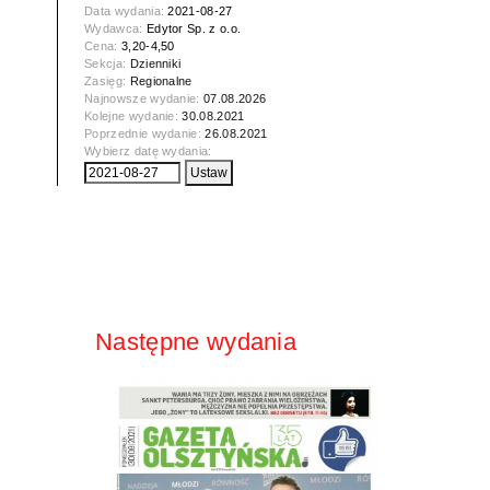
Data wydania:
2021-08-27
Wydawca:
Edytor Sp. z o.o.
Cena:
3,20-4,50
Sekcja:
Dzienniki
Zasięg:
Regionalne
Najnowsze wydanie:
07.08.2026
Kolejne wydanie:
30.08.2021
Poprzednie wydanie:
26.08.2021
Wybierz datę wydania:
Następne wydania