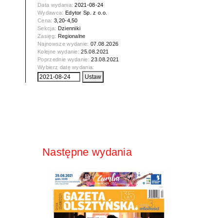
Data wydania:
2021-08-24
Wydawca:
Edytor Sp. z o.o.
Cena:
3,20-4,50
Sekcja:
Dzienniki
Zasięg:
Regionalne
Najnowsze wydanie:
07.08.2026
Kolejne wydanie:
25.08.2021
Poprzednie wydanie:
23.08.2021
Wybierz datę wydania:
Następne wydania