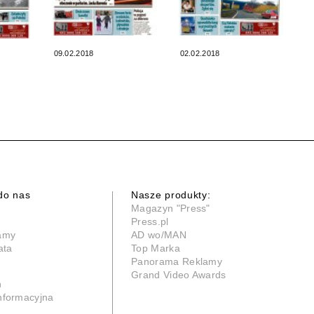
09.02.2018
02.02.2018
do nas
Nasze produkty:
Magazyn "Press"
Press.pl
lamy
AD wo/MAN
ata
Top Marka
Panorama Reklamy
Grand Video Awards
n
informacyjna