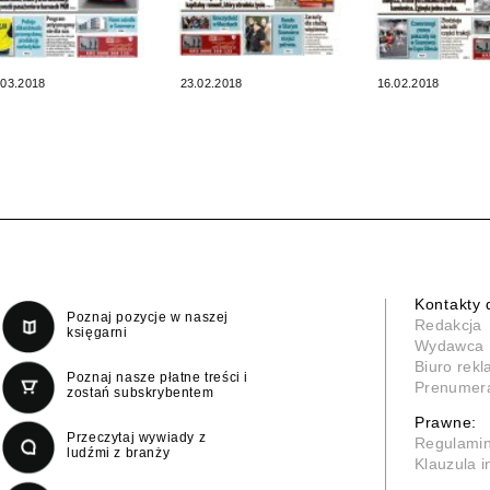
.03.2018
23.02.2018
16.02.2018
Kontakty 
Poznaj pozycje w naszej
Redakcja
księgarni
Wydawca
Biuro rek
Poznaj nasze płatne treści i
Prenumer
zostań subskrybentem
Prawne:
Przeczytaj wywiady z
Regulami
ludźmi z branży
Klauzula 