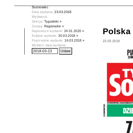
Tytuł:
Polska Dziennik Zachodni -
Sosnowiec
Data wydania:
23.03.2018
Wydawca:
Sekcja:
Tygodniki »
Zasięg:
Regionalne »
Polska
Najnowsze wydanie:
24.01.2020 »
Kolejne wydanie:
30.03.2018 »
Poprzednie wydanie:
16.03.2018 »
23.03.2018
Wybierz datę wydania: