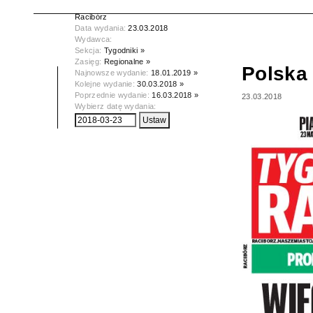
Tytuł:
Polska Dziennik Zachodni -
Racibórz
Data wydania:
23.03.2018
Wydawca:
Sekcja:
Tygodniki »
Zasięg:
Regionalne »
Polska 
Najnowsze wydanie:
18.01.2019 »
Kolejne wydanie:
30.03.2018 »
Poprzednie wydanie:
16.03.2018 »
23.03.2018
Wybierz datę wydania: