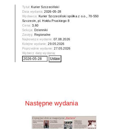
Tytuł:
Kurier Szczeciński
Data wydania:
2026-05-28
Wydawca:
Kurier Szczeciński spółka z o.o., 70-550
Szczecin, pl. Hołdu Pruskiego 8
Cena:
3,60
Sekcja:
Dzienniki
Zasięg:
Regionalne
Najnowsze wydanie:
07.08.2026
Kolejne wydanie:
29.05.2026
Poprzednie wydanie:
27.05.2026
Wybierz datę wydania:
Następne wydania