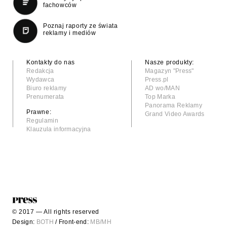
fachowców
Poznaj raporty ze świata
reklamy i mediów
Kontakty do nas
Nasze produkty:
Redakcja
Magazyn "Press"
Wydawca
Press.pl
Biuro reklamy
AD wo/MAN
Prenumerata
Top Marka
Panorama Reklamy
Prawne:
Grand Video Awards
Regulamin
Klauzula informacyjna
© 2017 — All rights reserved
Design:
BOTH
/ Front-end:
MB/MH