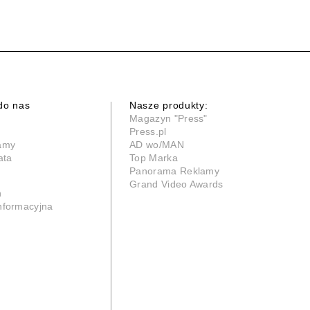
do nas
Nasze produkty:
Magazyn "Press"
Press.pl
lamy
AD wo/MAN
ata
Top Marka
Panorama Reklamy
Grand Video Awards
n
informacyjna