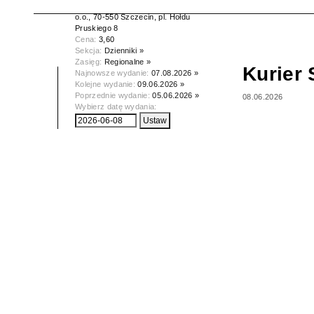
Wydawca:
Kurier Szczeciński spółka z
o.o., 70-550 Szczecin, pl. Hołdu
Pruskiego 8
Cena:
3,60
Sekcja:
Dzienniki »
Zasięg:
Regionalne »
Kurier 
Najnowsze wydanie:
07.08.2026 »
Kolejne wydanie:
09.06.2026 »
Poprzednie wydanie:
05.06.2026 »
08.06.2026
Wybierz datę wydania: