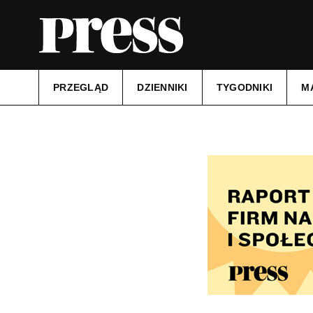
PRZEGLĄD
DZIENNIKI
TYGODNIKI
M
Tytuł:
Kurier Szczeciński
Data wydania:
08.06.2026