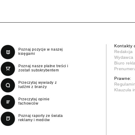
Kontakty 
Poznaj pozycje w naszej
Redakcja
księgarni
Wydawca
Biuro rek
Poznaj nasze płatne treści i
Prenumer
zostań subskrybentem
Prawne:
Przeczytaj wywiady z
Regulami
ludźmi z branży
Klauzula 
Przeczytaj opinie
fachowców
Poznaj raporty ze świata
reklamy i mediów