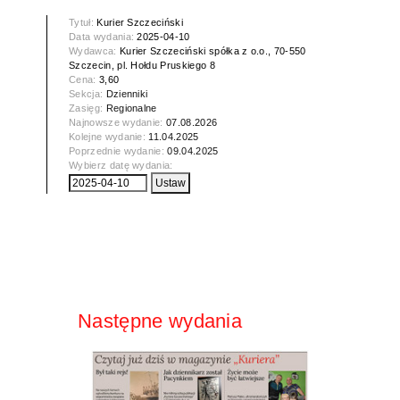
Tytuł:
Kurier Szczeciński
Data wydania:
2025-04-10
Wydawca:
Kurier Szczeciński spółka z o.o., 70-550
Szczecin, pl. Hołdu Pruskiego 8
Cena:
3,60
Sekcja:
Dzienniki
Zasięg:
Regionalne
Najnowsze wydanie:
07.08.2026
Kolejne wydanie:
11.04.2025
Poprzednie wydanie:
09.04.2025
Wybierz datę wydania:
Następne wydania