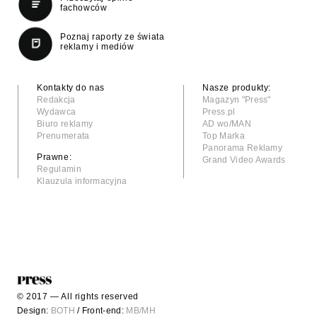
fachowców
Poznaj raporty ze świata
reklamy i mediów
Kontakty do nas
Nasze produkty:
Redakcja
Magazyn "Press"
Wydawca
Press.pl
Biuro reklamy
AD wo/MAN
Prenumerata
Top Marka
Panorama Reklamy
Prawne:
Grand Video Awards
Regulamin
Klauzula informacyjna
© 2017 — All rights reserved
Design:
BOTH
/ Front-end:
MB/MH