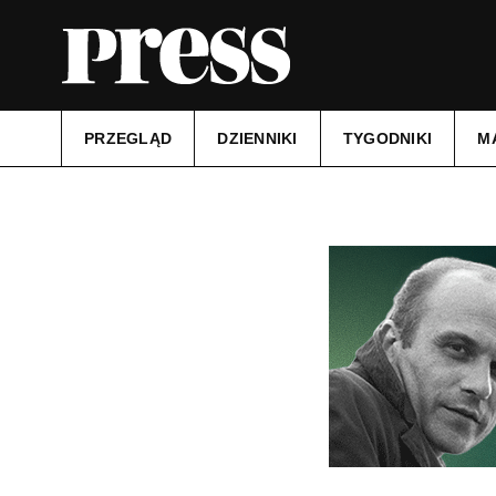
PRZEGLĄD
DZIENNIKI
TYGODNIKI
M
Tytuł:
Kurier Szczeciński
Data wydania:
22.04.2025