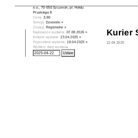
Wydawca:
Kurier Szczeciński spółka z
o.o., 70-550 Szczecin, pl. Hołdu
Pruskiego 8
Cena:
3,60
Sekcja:
Dzienniki »
Zasięg:
Regionalne »
Kurier 
Najnowsze wydanie:
07.08.2026 »
Kolejne wydanie:
23.04.2025 »
Poprzednie wydanie:
18.04.2025 »
22.04.2025
Wybierz datę wydania: