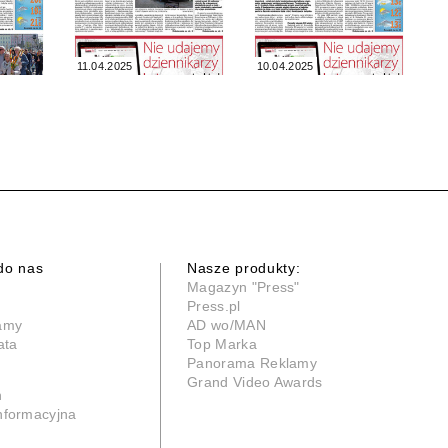
11.04.2025
10.04.2025
do nas
Nasze produkty:
Magazyn "Press"
Press.pl
lamy
AD wo/MAN
ata
Top Marka
Panorama Reklamy
Grand Video Awards
n
informacyjna