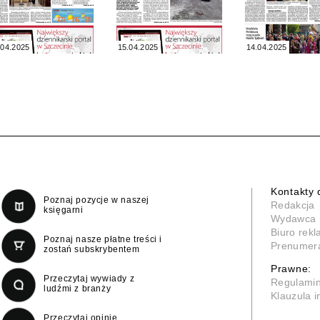
.04.2025
15.04.2025
14.04.2025
Kontakty 
Poznaj pozycje w naszej
Redakcja
księgarni
Wydawca
Biuro rek
Poznaj nasze płatne treści i
Prenumer
zostań subskrybentem
Prawne:
Przeczytaj wywiady z
Regulami
ludźmi z branży
Klauzula 
Przeczytaj opinie