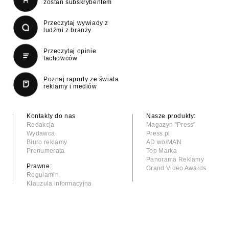
zostań subskrybentem
Przeczytaj wywiady z
ludźmi z branży
Przeczytaj opinie
fachowców
Poznaj raporty ze świata
reklamy i mediów
Kontakty do nas
Nasze produkty:
Redakcja
Magazyn "Press"
Wydawca
Press.pl
Biuro reklamy
AD wo/MAN
Prenumerata
Top Marka
Panorama Reklamy
Prawne:
Grand Video Awards
Regulamin
Klauzula informacyjna