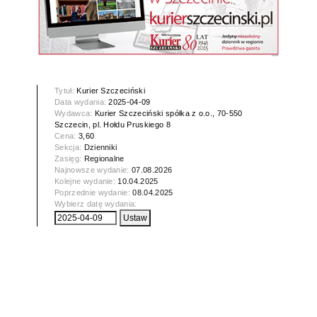
Tytuł:
Kurier Szczeciński
Data wydania:
2025-04-09
Wydawca:
Kurier Szczeciński spółka z o.o., 70-550
Szczecin, pl. Hołdu Pruskiego 8
Cena:
3,60
Sekcja:
Dzienniki
Zasięg:
Regionalne
Najnowsze wydanie:
07.08.2026
Kolejne wydanie:
10.04.2025
Poprzednie wydanie:
08.04.2025
Wybierz datę wydania: