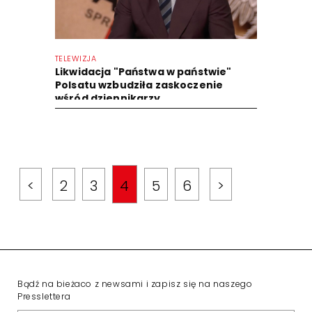
TELEWIZJA
Likwidacja "Państwa w państwie"
Polsatu wzbudziła zaskoczenie
wśród dziennikarzy
<
2
3
4
5
6
>
Bądź na bieżaco z newsami i zapisz się na naszego
Presslettera