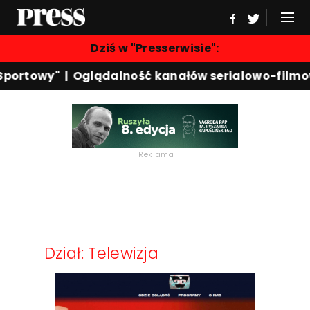
Dziś w "Presserwisie":
Sportowy"
|
Oglądalność kanałów serialowo-filmo
Reklama
Dział: Telewizja