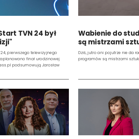
Start TVN 24 był
Wabienie do st
zji"
są mistrzami szt
N 24, pierwszego telewizyjnego
Dziś, jutro ani pojutrze nie d
 zaplanowano finał urodzinowej
programów są mistrzami sztuki
a Press.pl podsumowują Jarosław