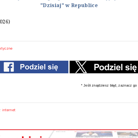
"Dzisiaj" w Republice
2026)
atyczne
* Jeśli znajdziesz błąd, zaznacz go i
y:
internet