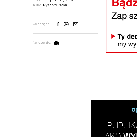
Dodano:
Lipiec 08, 2026
Autor:
Ryszard Parka
Udostępnij:
Narzędzia: