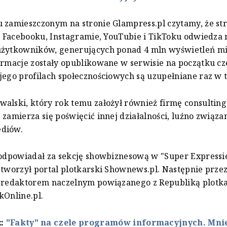
 zamieszczonym na stronie Glampress.pl czytamy, że str
na Facebooku, Instagramie, YouTubie i TikToku odwiedza 
użytkowników, generujących ponad 4 mln wyświetleń mi
ormacje zostały opublikowane w serwisie na początku c
jego profilach społecznościowych są uzupełniane raz w 
alski, który rok temu założył również firmę consultin
 zamierza się poświęcić innej działalności, luźno związan
diów.
 odpowiadał za sekcję showbiznesową w "Super Expressi
 tworzył portal plotkarski Shownews.pl. Następnie przez
ł redaktorem naczelnym powiązanego z Republiką plotk
kOnline.pl.
ż:
"Fakty" na czele programów informacyjnych. Mni