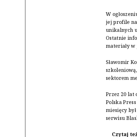
W ogłoszeniu
jej profile 
unikalnych 
Ostatnie inf
materiały w 
Sławomir Kow
szkoleniową,
sektorem me
Przez 20 lat
Polska Press
miesięcy by
serwisu Blas
Czytaj te