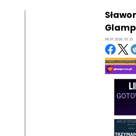
Sławom
Glampr
08.07.2026, 07:15